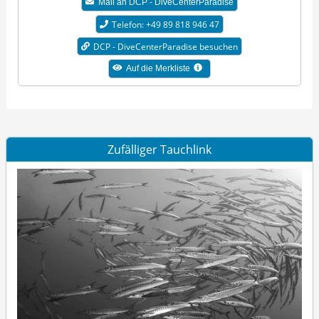
Mail an DCP - DiveCenterParadise
Telefon: +49 89 818 946 47
DCP - DiveCenterParadise besuchen
Auf die Merkliste
Zufälliger Tauchlink