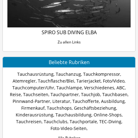
SPIRO SUB DIVING ELBA
Zu allen Links
Beliebte Rubriken
Tauchausrüstung
,
Tauchanzug
,
Tauchkompressor
,
Atemregler
,
Tauchflasche/Blei
,
Tarierjacket
,
Foto/Video
,
Tauchcomputer/Uhr
,
Tauchlampe
,
Verschiedenes
,
ABC
,
Reise
,
Tauchseiten
,
Tauchpartner
,
Tauchjob
,
Tauchbasen
,
Pinnwand-Partner
,
Literatur
,
Tauchofferte
,
Ausbildung
,
Firmenkauf
,
Tauchshops
,
Geschäftsbeziehung
,
Kinderausrüstung
,
Tauchausbildung
,
Online-Shops
,
Tauchreisen
,
Tauchclubs
,
Tauchportale
,
TEC-Diving
,
Foto-Video-Seiten
,
Alle Rubriken