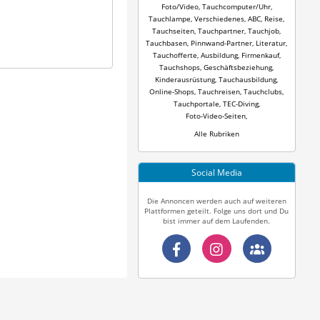
Foto/Video
,
Tauchcomputer/Uhr
,
Tauchlampe
,
Verschiedenes
,
ABC
,
Reise
,
Tauchseiten
,
Tauchpartner
,
Tauchjob
,
Tauchbasen
,
Pinnwand-Partner
,
Literatur
,
Tauchofferte
,
Ausbildung
,
Firmenkauf
,
Tauchshops
,
Geschäftsbeziehung
,
Kinderausrüstung
,
Tauchausbildung
,
Online-Shops
,
Tauchreisen
,
Tauchclubs
,
Tauchportale
,
TEC-Diving
,
Foto-Video-Seiten
,
Alle Rubriken
Social Media
Die Annoncen werden auch auf weiteren
Plattformen geteilt. Folge uns dort und Du
bist immer auf dem Laufenden.