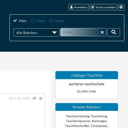
Anmelden
Konto erstellen
Alles
Biete
Suche
Alle Rubriken
Zufälliger Tauchlink
aachener-tauchschule
Zu allen Links
03.11.20, 19:59
Beliebte Rubriken
Tauchausrüstung
,
Tauchanzug
,
Tauchkompressor
,
Atemregler
,
Tauchflasche/Blei
,
Tarierjacket
,