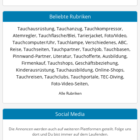
Beliebte Rubriken
Tauchausrüstung
,
Tauchanzug
,
Tauchkompressor
,
Atemregler
,
Tauchflasche/Blei
,
Tarierjacket
,
Foto/Video
,
Tauchcomputer/Uhr
,
Tauchlampe
,
Verschiedenes
,
ABC
,
Reise
,
Tauchseiten
,
Tauchpartner
,
Tauchjob
,
Tauchbasen
,
Pinnwand-Partner
,
Literatur
,
Tauchofferte
,
Ausbildung
,
Firmenkauf
,
Tauchshops
,
Geschäftsbeziehung
,
Kinderausrüstung
,
Tauchausbildung
,
Online-Shops
,
Tauchreisen
,
Tauchclubs
,
Tauchportale
,
TEC-Diving
,
Foto-Video-Seiten
,
Alle Rubriken
Social Media
Die Annoncen werden auch auf weiteren Plattformen geteilt. Folge uns
dort und Du bist immer auf dem Laufenden.