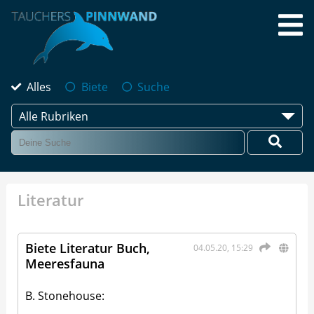
Alles
Biete
Suche
Alle Rubriken
Literatur
Biete Literatur Buch,
04.05.20, 15:29
Meeresfauna
B. Stonehouse: