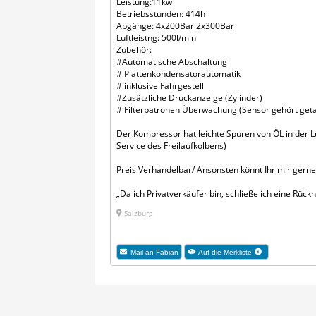
Leistung:11kw
Betriebsstunden: 414h
Abgänge: 4x200Bar 2x300Bar
Luftleistng: 500l/min
Zubehör:
#Automatische Abschaltung
# Plattenkondensatorautomatik
# inklusive Fahrgestell
#Zusätzliche Druckanzeige (Zylinder)
# Filterpatronen Überwachung (Sensor gehört get
Der Kompressor hat leichte Spuren von ÖL in der L
Service des Freilaufkolbens)
Preis Verhandelbar/ Ansonsten könnt Ihr mir ger
„Da ich Privatverkäufer bin, schließe ich eine Rü
Salzburg
Mail an Fabian
Auf die Merkliste