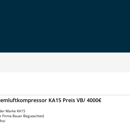
temluftkompressor KA15 Preis VB/ 4000€
 der Marke KA15
er Firma Bauer Begutachtet)
frei