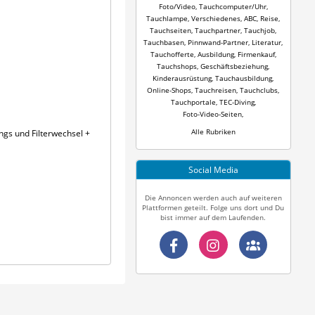
Foto/Video
,
Tauchcomputer/Uhr
,
Tauchlampe
,
Verschiedenes
,
ABC
,
Reise
,
Tauchseiten
,
Tauchpartner
,
Tauchjob
,
Tauchbasen
,
Pinnwand-Partner
,
Literatur
,
Tauchofferte
,
Ausbildung
,
Firmenkauf
,
Tauchshops
,
Geschäftsbeziehung
,
Kinderausrüstung
,
Tauchausbildung
,
Online-Shops
,
Tauchreisen
,
Tauchclubs
,
Tauchportale
,
TEC-Diving
,
Foto-Video-Seiten
,
Alle Rubriken
ngs und Filterwechsel +
Social Media
Die Annoncen werden auch auf weiteren
Plattformen geteilt. Folge uns dort und Du
bist immer auf dem Laufenden.