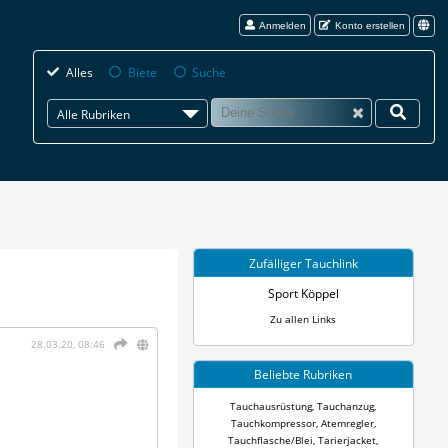
Anmelden
Konto erstellen
Alles
Biete
Suche
Alle Rubriken
Zufälliger Tauchlink
Sport Köppel
Zu allen Links
28.03.20, 08:46
Beliebte Rubriken
Tauchausrüstung
,
Tauchanzug
,
Tauchkompressor
,
Atemregler
,
Tauchflasche/Blei
,
Tarierjacket
,