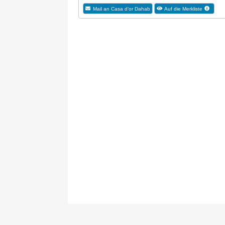
Mail an Casa d‘or Dahab
Auf die Merkliste