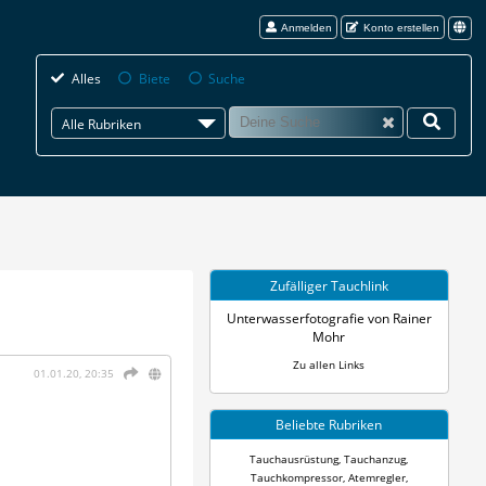
Anmelden
Konto erstellen
Alles
Biete
Suche
Alle Rubriken
Zufälliger Tauchlink
Unterwasserfotografie von Rainer
Mohr
Zu allen Links
01.01.20, 20:35
Beliebte Rubriken
Tauchausrüstung
,
Tauchanzug
,
Tauchkompressor
,
Atemregler
,