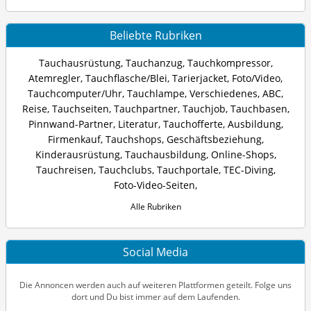
Beliebte Rubriken
Tauchausrüstung
,
Tauchanzug
,
Tauchkompressor
,
Atemregler
,
Tauchflasche/Blei
,
Tarierjacket
,
Foto/Video
,
Tauchcomputer/Uhr
,
Tauchlampe
,
Verschiedenes
,
ABC
,
Reise
,
Tauchseiten
,
Tauchpartner
,
Tauchjob
,
Tauchbasen
,
Pinnwand-Partner
,
Literatur
,
Tauchofferte
,
Ausbildung
,
Firmenkauf
,
Tauchshops
,
Geschäftsbeziehung
,
Kinderausrüstung
,
Tauchausbildung
,
Online-Shops
,
Tauchreisen
,
Tauchclubs
,
Tauchportale
,
TEC-Diving
,
Foto-Video-Seiten
,
Alle Rubriken
Social Media
Die Annoncen werden auch auf weiteren Plattformen geteilt. Folge uns
dort und Du bist immer auf dem Laufenden.