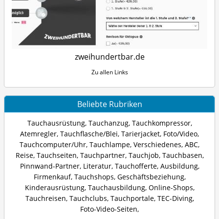
zweihundertbar.de
Zu allen Links
Beliebte Rubriken
Tauchausrüstung
,
Tauchanzug
,
Tauchkompressor
,
Atemregler
,
Tauchflasche/Blei
,
Tarierjacket
,
Foto/Video
,
Tauchcomputer/Uhr
,
Tauchlampe
,
Verschiedenes
,
ABC
,
Reise
,
Tauchseiten
,
Tauchpartner
,
Tauchjob
,
Tauchbasen
,
Pinnwand-Partner
,
Literatur
,
Tauchofferte
,
Ausbildung
,
Firmenkauf
,
Tauchshops
,
Geschäftsbeziehung
,
Kinderausrüstung
,
Tauchausbildung
,
Online-Shops
,
Tauchreisen
,
Tauchclubs
,
Tauchportale
,
TEC-Diving
,
Foto-Video-Seiten
,