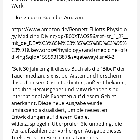
Werk.
Infos zu dem Buch bei Amazon:
https://www.amazon.de/Bennett-Elliotts-Physiolo
gy-Medicine-Diving/dp/B00XTAOS56/ref=sr_1_2?__
mk_de_DE=%C3%85M%C3%85%C5%BD%C3%95%
C3%91&keywords=Physiology+and+medicine+of+
diving&qid=1555931387&s=gateway&sr=8-2
"Seit 30 Jahren gilt dieses Buch als die "Bibel" der
Tauchmedizin. Sie ist bei Ärzten und Forschern,
die auf diesem Gebiet arbeiten, äußerst bekannt,
und ihre Herausgeber und Mitwirkenden sind
international als Experten auf diesem Gebiet
anerkannt. Diese neue Ausgabe wurde
umfassend aktualisiert, um die neuesten
Entwicklungen auf diesem Gebiet
widerzuspiegeln. Überprüfen Sie unbedingt die
Verkaufszahlen der vorherigen Ausgabe dieses
Titels. Er ist im Bereich des Tauchens