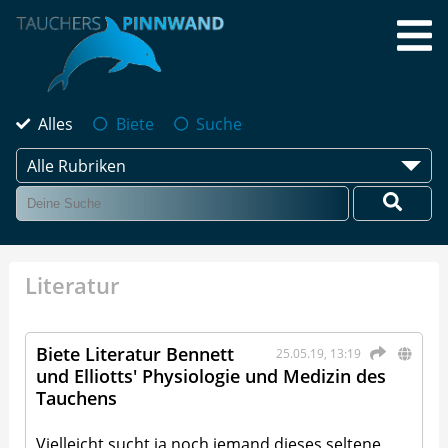
Alles
Biete
Suche
Alle Rubriken
Literatur
Biete Literatur Bennett
25.05.19, 13:19
und Elliotts' Physiologie und Medizin des
Tauchens
Vielleicht sucht ja noch jemand dieses seltene