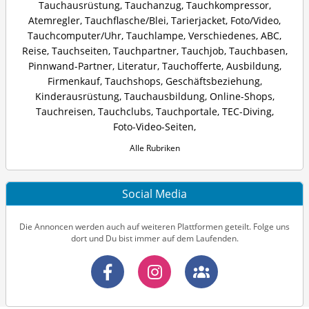
Tauchausrüstung
,
Tauchanzug
,
Tauchkompressor
,
Atemregler
,
Tauchflasche/Blei
,
Tarierjacket
,
Foto/Video
,
Tauchcomputer/Uhr
,
Tauchlampe
,
Verschiedenes
,
ABC
,
Reise
,
Tauchseiten
,
Tauchpartner
,
Tauchjob
,
Tauchbasen
,
Pinnwand-Partner
,
Literatur
,
Tauchofferte
,
Ausbildung
,
Firmenkauf
,
Tauchshops
,
Geschäftsbeziehung
,
Kinderausrüstung
,
Tauchausbildung
,
Online-Shops
,
Tauchreisen
,
Tauchclubs
,
Tauchportale
,
TEC-Diving
,
Foto-Video-Seiten
,
Alle Rubriken
Social Media
Die Annoncen werden auch auf weiteren Plattformen geteilt. Folge uns
dort und Du bist immer auf dem Laufenden.