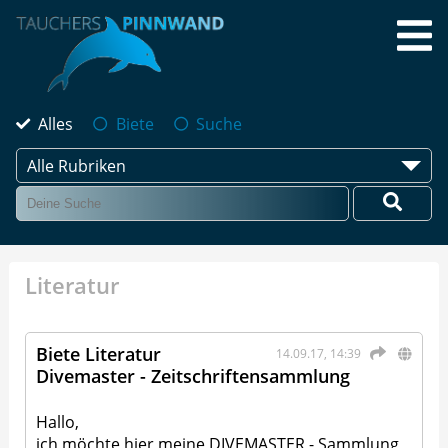
Alles
Biete
Suche
Alle Rubriken
Literatur
Biete Literatur
14.09.17, 14:39
Divemaster - Zeitschriftensammlung
Hallo,
ich möchte hier meine DIVEMASTER - Sammlung