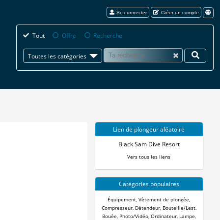
Se connecter
Créer un compte
Tout
Offre
Recherche
Toutes les catégories
Lien de plongeur aléatoire
Black Sam Dive Resort
Vers tous les liens
Catégories populaires
Équipement
,
Vètement de plongèe
,
Compresseur
,
Détendeur
,
Bouteille/Lest
,
Bouèe
,
Photo/Vidéo
,
Ordinateur
,
Lampe
,