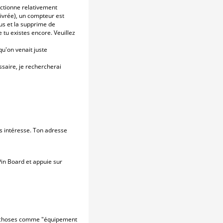
nctionne relativement
ivrée), un compteur est
us et la supprime de
 tu existes encore. Veuillez
qu'on venait juste
saire, je rechercherai
es intéresse. Ton adresse
Pin Board et appuie sur
es choses comme "équipement