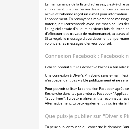
La maintenance de la liste d'adresses, c'est-à-dire
simplement. Si après l'envoi des annonces un messag
activé et l'abonné reçoit un e-mail pour information
l'abonnement. En renvoyant simplement ce message d'a
noter que tu corresponds avec une machine - les de
Le logiciel essaie d'ailleurs plusieurs fois de livrer
d'effectuer des travaux de maintenance), tu auras al
Si tu reçois le message d'avertissement en permanen
volontiers les messages d'erreur pour toi.
Connexion Facebook : Facebook n'
Cela se produit si tu as désactivé l'accès à ton adre
Une connexion à Diver's Pin Board sans e-mail n'est 
n'est cependant pas visible publiquement et ne sera 
Pour pouvoir utiliser la connexion Facebook après c
Recherche dans tes paramètres Facebook "Application
"Supprimer". Tu peux maintenant te reconnecter av
Alternativement, tu peux également t'inscrire via le
f
Que puis-je publier sur "Diver's P
Tu peux publier tout ce qui concerne le domaine "a