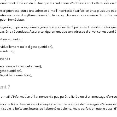
onnement. Cela est dû au fait que les radiations d'adresses sont effectuées en f
scription est, outre une adresse e-mail incorrecte (parfois on en a plusieurs et on
ication erronée du rythme d'envoi. Si tu as reçu les annonces environ deux fois p
eption immédiate.
ssagerie, tu peux également gérer ton abonnement par e-mail. Veuillez noter qu
as être répondues. Assure-toi également que ton adresse d'envoi correspond à l
 abonnement à :
viduellement ou le digest quotidien),
omadaire),
ner à :
ue annonce individuellement),
gest quotidien),
e digest hebdomadaire),
ent ?
 e-mail d'information si l'annonce n'a pas pu être livrée ou si un message d'erreu
eurs millions d'e-mails sont envoyés par an. Le nombre de messages d'erreur es
t seule la boîte aux lettres de l'abonné est pleine, mais parfois on oublie aussi