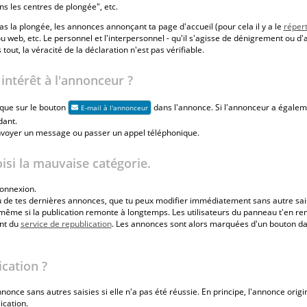
s les centres de plongée", etc.
s la plongée, les annonces annonçant ta page d'accueil (pour cela il y a le
répert
 web, etc. Le personnel et l'interpersonnel - qu'il s'agisse de dénigrement ou d'
 tout, la véracité de la déclaration n'est pas vérifiable.
ntérêt à l'annonceur ?
ique sur le bouton
dans l'annonce. Si l'annonceur a égale
E-mail à l'annonceur
dant.
envoyer un message ou passer un appel téléphonique.
oisi la mauvaise catégorie.
onnexion.
 de tes dernières annonces, que tu peux modifier immédiatement sans autre sais
 même si la publication remonte à longtemps. Les utilisateurs du panneau t'en re
ent du
service de republication
. Les annonces sont alors marquées d'un bouton dan
ication ?
once sans autres saisies si elle n'a pas été réussie. En principe, l'annonce orig
ication.