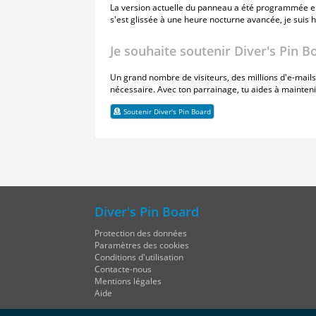
La version actuelle du panneau a été programmée en 
s'est glissée à une heure nocturne avancée, je suis
Je souhaite soutenir Diver's Pin B
Un grand nombre de visiteurs, des millions d'e-mail
nécessaire. Avec ton parrainage, tu aides à mainte
Soutenir Diver's Pin Board
Diver's Pin Board
Protection des données
Paramètres des cookies
Conditions d'utilisation
Contacte-nous
Mentions légales
Aide