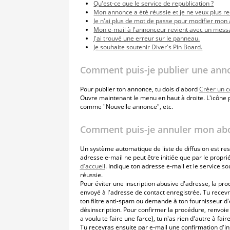
Qu'est-ce que le service de republication ?
Mon annonce a été réussie et je ne veux plus r
Je n'ai plus de mot de passe pour modifier mon
Mon e-mail à l'annonceur revient avec un mess
J'ai trouvé une erreur sur le panneau.
Je souhaite soutenir Diver's Pin Board.
Comment puis-je publier une ann
Pour publier ton annonce, tu dois d'abord
Créer un 
Ouvre maintenant le menu en haut à droite. L'icône 
comme "Nouvelle annonce", etc.
Comment puis-je annuler mon ab
Un système automatique de liste de diffusion est resp
adresse e-mail ne peut être initiée que par le proprié
d'accueil
. Indique ton adresse e-mail et le service s
réussie.
Pour éviter une inscription abusive d'adresse, la pro
envoyé à l'adresse de contact enregistrée. Tu recevras
ton filtre anti-spam ou demande à ton fournisseur d'e-
désinscription. Pour confirmer la procédure, renvoie s
a voulu te faire une farce), tu n'as rien d'autre à fair
Tu recevras ensuite par e-mail une confirmation d'in