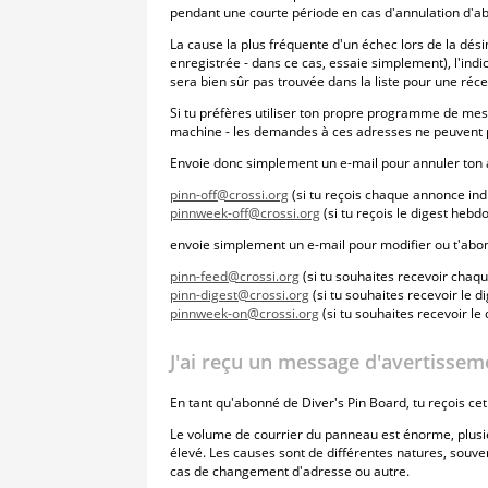
pendant une courte période en cas d'annulation d'ab
La cause la plus fréquente d'un échec lors de la désin
enregistrée - dans ce cas, essaie simplement), l'ind
sera bien sûr pas trouvée dans la liste pour une réc
Si tu préfères utiliser ton propre programme de me
machine - les demandes à ces adresses ne peuvent p
Envoie donc simplement un e-mail pour annuler ton
pinn-off@crossi.org
(si tu reçois chaque annonce indi
pinnweek-off@crossi.org
(si tu reçois le digest hebd
envoie simplement un e-mail pour modifier ou t'abon
pinn-feed@crossi.org
(si tu souhaites recevoir chaq
pinn-digest@crossi.org
(si tu souhaites recevoir le di
pinnweek-on@crossi.org
(si tu souhaites recevoir l
J'ai reçu un message d'avertissem
En tant qu'abonné de Diver's Pin Board, tu reçois cet
Le volume de courrier du panneau est énorme, plusi
élevé. Les causes sont de différentes natures, souven
cas de changement d'adresse ou autre.