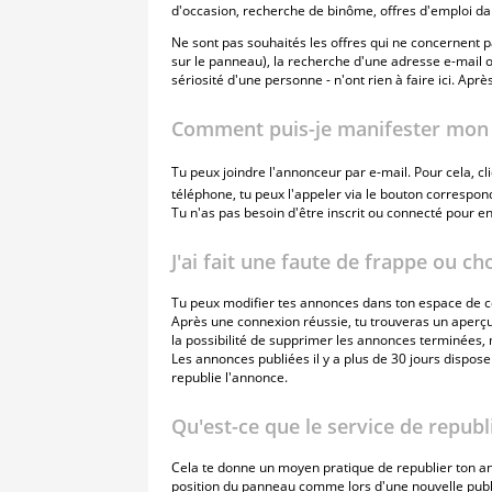
d'occasion, recherche de binôme, offres d'emploi dan
Ne sont pas souhaités les offres qui ne concernent pa
sur le panneau), la recherche d'une adresse e-mail ou
sériosité d'une personne - n'ont rien à faire ici. Après
Comment puis-je manifester mon i
Tu peux joindre l'annonceur par e-mail. Pour cela, cl
téléphone, tu peux l'appeler via le bouton correspon
Tu n'as pas besoin d'être inscrit ou connecté pour 
J'ai fait une faute de frappe ou ch
Tu peux modifier tes annonces dans ton espace de c
Après une connexion réussie, tu trouveras un aperçu
la possibilité de supprimer les annonces terminées,
Les annonces publiées il y a plus de 30 jours dispos
republie l'annonce.
Qu'est-ce que le service de republ
Cela te donne un moyen pratique de republier ton ann
position du panneau comme lors d'une nouvelle publ