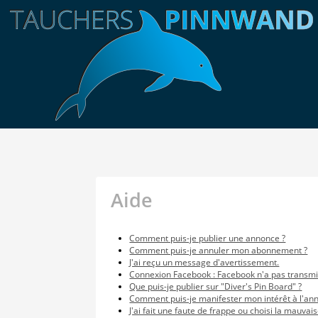
Aide
Comment puis-je publier une annonce ?
Comment puis-je annuler mon abonnement ?
J'ai reçu un message d'avertissement.
Connexion Facebook : Facebook n'a pas transmi
Que puis-je publier sur "Diver's Pin Board" ?
Comment puis-je manifester mon intérêt à l'an
J'ai fait une faute de frappe ou choisi la mauvai