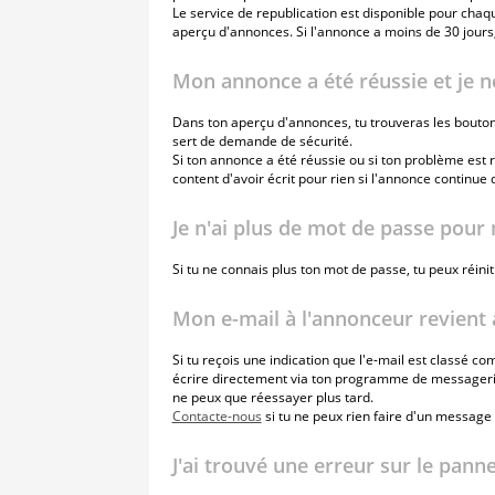
Le service de republication est disponible pour chaqu
aperçu d'annonces. Si l'annonce a moins de 30 jours, 
Mon annonce a été réussie et je n
Dans ton aperçu d'annonces, tu trouveras les bouton
sert de demande de sécurité.
Si ton annonce a été réussie ou si ton problème est r
content d'avoir écrit pour rien si l'annonce continu
Je n'ai plus de mot de passe pou
Si tu ne connais plus ton mot de passe, tu peux réinit
Mon e-mail à l'annonceur revient 
Si tu reçois une indication que l'e-mail est classé 
écrire directement via ton programme de messagerie. 
ne peux que réessayer plus tard.
Contacte-nous
si tu ne peux rien faire d'un message 
J'ai trouvé une erreur sur le pann