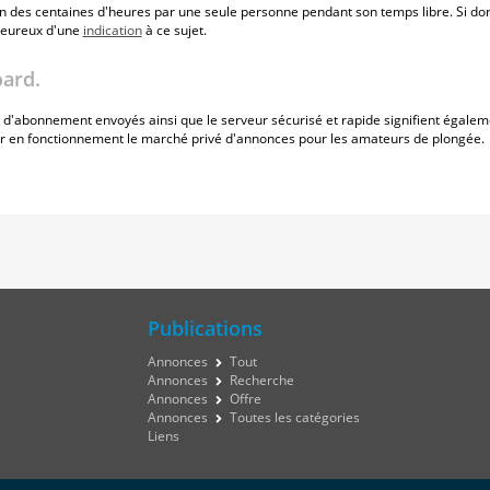
des centaines d'heures par une seule personne pendant son temps libre. Si donc 
 heureux d'une
indication
à ce sujet.
oard.
s d'abonnement envoyés ainsi que le serveur sécurisé et rapide signifient égale
nir en fonctionnement le marché privé d'annonces pour les amateurs de plongée.
Publications
Annonces
Tout
Annonces
Recherche
Annonces
Offre
Annonces
Toutes les catégories
Liens