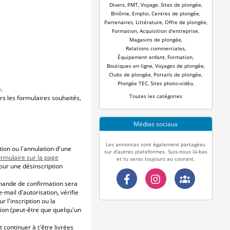
Divers
,
PMT
,
Voyage
,
Sites de plongée
,
Binôme
,
Emploi
,
Centres de plongée
,
Partenaires
,
Littérature
,
Offre de plongée
,
Formation
,
Acquisition d'entreprise
,
Magasins de plongée
,
Relations commerciales
,
Équipement enfant
,
Formation
,
Boutiques en ligne
,
Voyages de plongée
,
Clubs de plongée
,
Portails de plongée
,
Plongée TEC
,
Sites photo-vidéo
,
.
Toutes les catégories
ers les formulaires souhaités,
Médias sociaux
Les annonces sont également partagées
tion ou l'annulation d'une
sur d'autres plateformes. Suis-nous là-bas
ormulaire sur la page
et tu seras toujours au courant.
pour une désinscription
emande de confirmation sera
-mail d'autorisation, vérifie
r l'inscription ou la
ption (peut-être que quelqu'un
continuer à t'être livrées