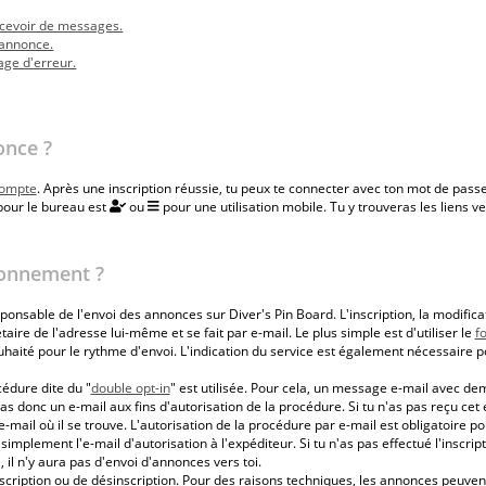
ecevoir de messages.
 annonce.
age d'erreur.
once ?
compte
. Après une inscription réussie, tu peux te connecter avec ton mot de passe
pour le bureau est
ou
pour une utilisation mobile. Tu y trouveras les liens v
onnement ?
onsable de l'envoi des annonces sur Diver's Pin Board. L'inscription, la modifica
taire de l'adresse lui-même et se fait par e-mail. Le plus simple est d'utiliser le
f
ouhaité pour le rythme d'envoi. L'indication du service est également nécessaire 
cédure dite du "
double opt-in
" est utilisée. Pour cela, un message e-mail avec d
 donc un e-mail aux fins d'autorisation de la procédure. Si tu n'as pas reçu cet e
mail où il se trouve. L'autorisation de la procédure par e-mail est obligatoire pou
implement l'e-mail d'autorisation à l'expéditeur. Si tu n'as pas effectué l'inscri
e, il n'y aura pas d'envoi d'annonces vers toi.
scription ou de désinscription. Pour des raisons techniques, les annonces peuvent 