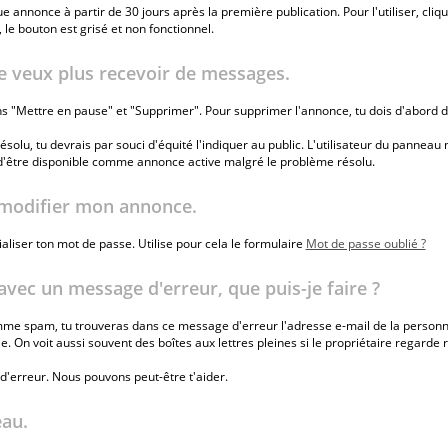
e annonce à partir de 30 jours après la première publication. Pour l'utiliser, cliq
le bouton est grisé et non fonctionnel.
e veux plus recevoir de messages.
s "Mettre en pause" et "Supprimer". Pour supprimer l'annonce, tu dois d'abord d
ésolu, tu devrais par souci d'équité l'indiquer au public. L'utilisateur du pannea
e d'être disponible comme annonce active malgré le problème résolu.
r modifier mon annonce.
ialiser ton mot de passe. Utilise pour cela le formulaire
Mot de passe oublié ?
avec un message d'erreur, que puis-je faire ?
comme spam, tu trouveras dans ce message d'erreur l'adresse e-mail de la personn
On voit aussi souvent des boîtes aux lettres pleines si le propriétaire regarde ra
d'erreur. Nous pouvons peut-être t'aider.
eau.