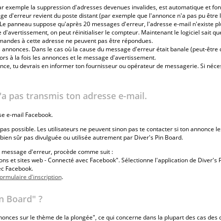
 par exemple la suppression d'adresses devenues invalides, est automatique et fo
e d'erreur revient du poste distant (par exemple que l'annonce n'a pas pu être l
. Le panneau suppose qu'après 20 messages d'erreur, l'adresse e-mail n'existe pl
vertissement, on peut réinitialiser le compteur. Maintenant le logiciel sait que
mandes à cette adresse ne peuvent pas être répondues.
 les annonces. Dans le cas où la cause du message d'erreur était banale (peut-être 
ors à la fois les annonces et le message d'avertissement.
ce, tu devrais en informer ton fournisseur ou opérateur de messagerie. Si néces
a pas transmis ton adresse e-mail.
sse e-mail Facebook.
pas possible. Les utilisateurs ne peuvent sinon pas te contacter si ton annonce l
bien sûr pas divulguée ou utilisée autrement par Diver's Pin Board.
e message d'erreur, procède comme suit :
s et sites web - Connecté avec Facebook". Sélectionne l'application de Diver's 
ec Facebook.
ormulaire d'inscription
.
in Board" ?
nnonces sur le thème de la plongée", ce qui concerne dans la plupart des cas d