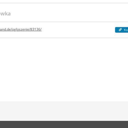
howka
wand.de/ogloszenie/83136/
Ko