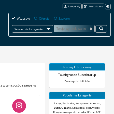
Zaloguj się
Utwórz konto
Wszystko
Oferuję
Szukam
Wszystkie kategorie
Losowy link nurkowy
Tauchgruppe Süderbrarup
Do wszystkich linków
sz w ten sposób szanse na
Popularne kategorie
Sprzęt
,
Skafander
,
Kompresor
,
Automat
,
Butla/Ciężarki
,
Kamizelka
,
Foto/wideo
,
Komputer/zegarek
,
Latarka
,
Różne
,
ABC
,