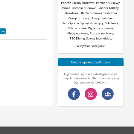
Podróż
,
Strony nurkowe
,
Partner nurkowy
,
Praca
,
Ośrodki nurkowe
,
Partner tablicy
,
Literatura
,
Oferta nurkowa
,
Szkolenia
,
Zakup firmowy
,
Sklepy nurkowe
,
Współpraca
,
Sprzęt dziecięcy
,
Szkolenie
,
Sklepy online
,
Wyjazdy nurkowe
,
piuj
Kluby nurkowe
,
Portale nurkowe
,
TEC-Diving
,
Strony foto-wideo
,
Wszystkie kategorie
Media społecznościowe
Ogłoszenia są także udostępniane na
innych platformach. Śledź nas tam, aby
być zawsze na bieżąco.