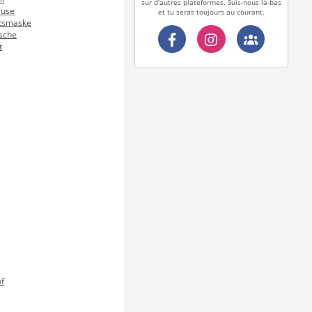
sur d'autres plateformes. Suis-nous là-bas
äuse
et tu seras toujours au courant.
htsmaske
sche
t
f