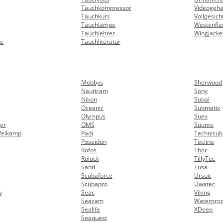
Tauchkompressor
Videogeh
Tauchkurs
Vollgesic
Tauchlampe
Westenfla
Tauchlehrer
Wingjacke
he
Tauchliteratur
Mobbys
Sherwood
Nauticam
Sony
Nikon
Subal
Oceanic
Submatix
Olympus
Suex
er
OMS
Suunto
Weikamp
Padi
Technisub
Poseidon
Tecline
Rofos
Thor
Rolock
TillyTec
Santi
Tusa
Scubaforce
Ursuit
Scubapro
Uwatec
y
Seac
Viking
Seacam
Waterproo
Sealife
XDeep
Seaquest