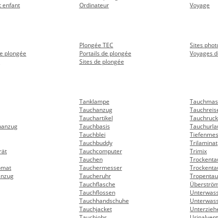
 enfant
Ordinateur
Voyage
Plongée TEC
Sites phot
e plongée
Portails de plongée
Voyages d
s
Sites de plongée
Tanklampe
Tauchmas
Tauchanzug
Tauchreis
Tauchartikel
Tauchruck
hanzug
Tauchbasis
Tauchurla
Tauchblei
Tiefenmes
Tauchbuddy
Trilaminat
rät
Tauchcomputer
Trimix
Tauchen
Trockent
omat
Tauchermesser
Trockent
anzug
Taucheruhr
Tropenta
Tauchflasche
Überströ
Tauchflossen
Unterwas
Tauchhandschuhe
Unterwas
Tauchjacket
Unterzieh
Tauchjobs
Urinalvent