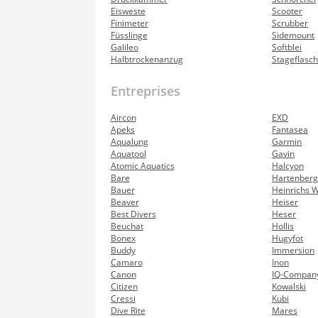
Eisweste
Scooter
Finimeter
Scrubber
Füsslinge
Sidemount
Galileo
Softblei
Halbtrockenanzug
Stageflasc
Entreprises
Aircon
EXD
Apeks
Fantasea
Aqualung
Garmin
Aquatool
Gavin
Atomic Aquatics
Halcyon
Bare
Hartenberg
Bauer
Heinrichs 
Beaver
Heiser
Best Divers
Heser
Beuchat
Hollis
Bonex
Hugyfot
Buddy
Immersion
Camaro
Inon
Canon
IQ-Compan
Citizen
Kowalski
Cressi
Kubi
Dive Rite
Mares