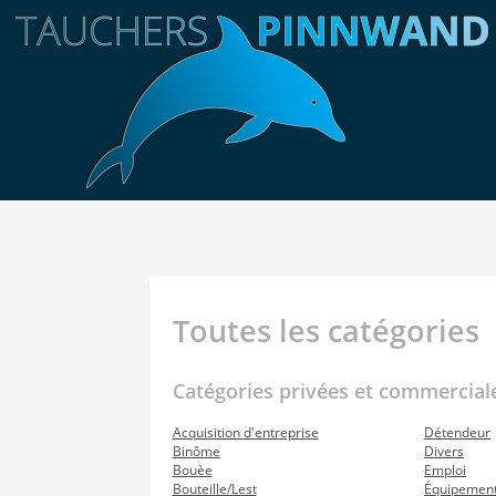
Toutes les catégories
Catégories privées et commercial
Acquisition d'entreprise
Détendeur
Binôme
Divers
Bouèe
Emploi
Bouteille/Lest
Équipemen