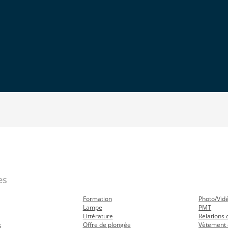
es
Formation
Photo/Vid
Lampe
PMT
Littérature
Relations
t
Offre de plongée
Vètement 