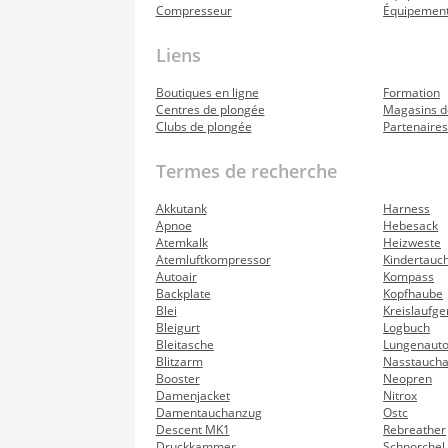
Compresseur
Équipement
Liens
Boutiques en ligne
Formation
Centres de plongée
Magasins d
Clubs de plongée
Partenaire
Termes de recherche
Akkutank
Harness
Apnoe
Hebesack
Atemkalk
Heizweste
Atemluftkompressor
Kindertauc
Autoair
Kompass
Backplate
Kopfhaube
Blei
Kreislaufge
Bleigurt
Logbuch
Bleitasche
Lungenaut
Blitzarm
Nasstauch
Booster
Neopren
Damenjacket
Nitrox
Damentauchanzug
Ostc
Descent MK1
Rebreather
Druckkammer
Schnorchel