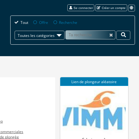
Se connecter
Créer un compte
Tout
Offre
Recherche
Toutes les catégories
Lien de plongeur aléatoire
éo
 commerciales
de plongèe