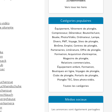
Schwimmwelt
Vers tous les liens
Catégories populaires
o-vidéo
e plongée
Équipement
,
Vètement de plongèe
,
Compresseur
,
Détendeur
,
Bouteille/Lest
,
Bouèe
,
Photo/Vidéo
,
Ordinateur
,
Lampe
,
Divers
,
PMT
,
Voyage
,
Sites de plongée
,
Binôme
,
Emploi
,
Centres de plongée
,
Partenaires
,
Littérature
,
Offre de plongée
,
ke
Formation
,
Acquisition d'entreprise
,
en
Magasins de plongée
,
sack
Relations commerciales
,
ub
Équipement enfant
,
Formation
,
ser
Boutiques en ligne
,
Voyages de plongée
,
Clubs de plongée
,
Portails de plongée
,
Plongée TEC
,
Sites photo-vidéo
,
auchanzug
Toutes les catégories
auchhandschuhe
uchanzug
mschlauch
sergehäuse
Médias sociaux
serkamera
er
Les annonces sont également partagées
il