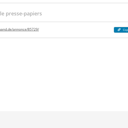
 le presse-papiers
nwand.de/annonce/85729/
Cop