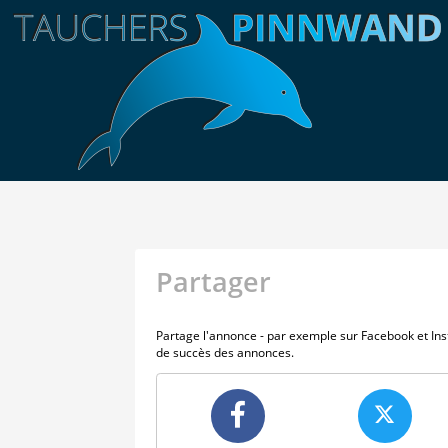
Partager
Partage l'annonce - par exemple sur Facebook et In
de succès des annonces.