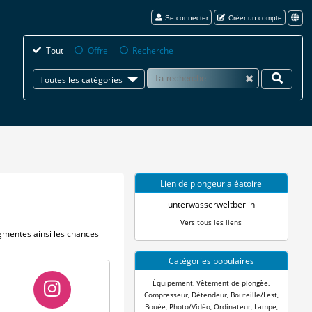
Se connecter
Créer un compte
Tout
Offre
Recherche
Toutes les catégories
Lien de plongeur aléatoire
unterwasserweltberlin
Vers tous les liens
gmentes ainsi les chances
Catégories populaires
Équipement
,
Vètement de plongèe
,
Compresseur
,
Détendeur
,
Bouteille/Lest
,
Bouèe
,
Photo/Vidéo
,
Ordinateur
,
Lampe
,