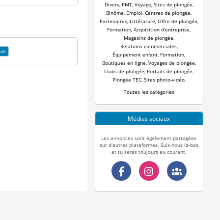
Divers
,
PMT
,
Voyage
,
Sites de plongée
,
Binôme
,
Emploi
,
Centres de plongée
,
Partenaires
,
Littérature
,
Offre de plongée
,
Formation
,
Acquisition d'entreprise
,
Magasins de plongée
,
Relations commerciales
,
ier
Équipement enfant
,
Formation
,
Boutiques en ligne
,
Voyages de plongée
,
Clubs de plongée
,
Portails de plongée
,
Plongée TEC
,
Sites photo-vidéo
,
Toutes les catégories
Médias sociaux
Les annonces sont également partagées
sur d'autres plateformes. Suis-nous là-bas
et tu seras toujours au courant.