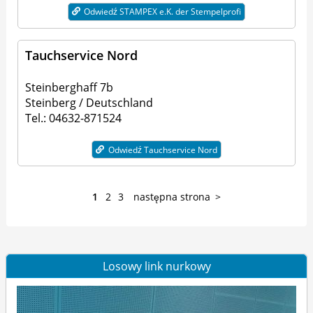
Odwiedź STAMPEX e.K. der Stempelprofi
Tauchservice Nord
Steinberghaff 7b
Steinberg / Deutschland
Tel.: 04632-871524
Odwiedź Tauchservice Nord
1
2
3
następna strona
Losowy link nurkowy