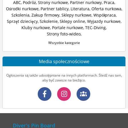
ABC
,
Podróż
,
Strony nurkowe
,
Partner nurkowy
,
Praca
,
Ośrodki nurkowe
,
Partner tablicy
,
Literatura
,
Oferta nurkowa
,
Szkolenia
,
Zakup firmowy
,
Sklepy nurkowe
,
Współpraca
,
Sprzęt dziecięcy
,
Szkolenie
,
Sklepy online
,
Wyjazdy nurkowe
,
Kluby nurkowe
,
Portale nurkowe
,
TEC-Diving
,
Strony foto-wideo
,
Wszystkie kategorie
Media społecznościowe
Ogłoszenia są także udostępniane na innych platformach. Śledź nas tam,
aby być zawsze na bieżąco.
Diver's Pin Board