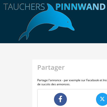
Partager
Partage l'annonce - par exemple sur Facebook et In
de succès des annonces.