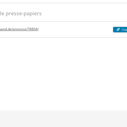
 le presse-papiers
nwand.de/annonce/78804/
Cop