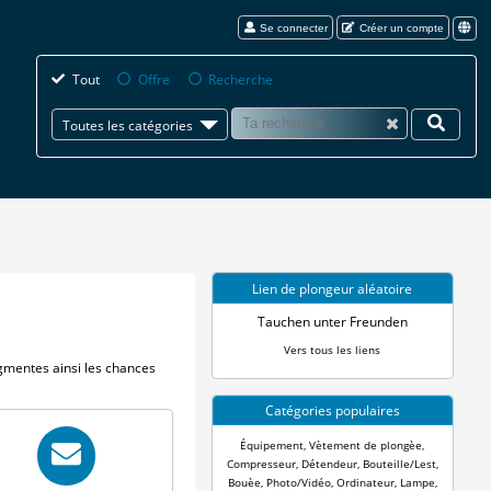
Se connecter
Créer un compte
Tout
Offre
Recherche
Toutes les catégories
Lien de plongeur aléatoire
Tauchen unter Freunden
Vers tous les liens
gmentes ainsi les chances
Catégories populaires
Équipement
,
Vètement de plongèe
,
Compresseur
,
Détendeur
,
Bouteille/Lest
,
Bouèe
,
Photo/Vidéo
,
Ordinateur
,
Lampe
,