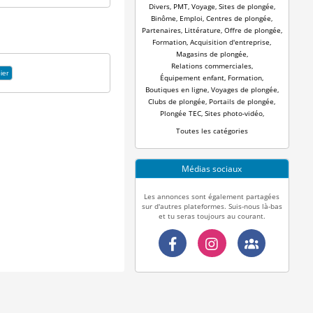
Divers
,
PMT
,
Voyage
,
Sites de plongée
,
Binôme
,
Emploi
,
Centres de plongée
,
Partenaires
,
Littérature
,
Offre de plongée
,
Formation
,
Acquisition d'entreprise
,
Magasins de plongée
,
Relations commerciales
,
ier
Équipement enfant
,
Formation
,
Boutiques en ligne
,
Voyages de plongée
,
Clubs de plongée
,
Portails de plongée
,
Plongée TEC
,
Sites photo-vidéo
,
Toutes les catégories
Médias sociaux
Les annonces sont également partagées
sur d'autres plateformes. Suis-nous là-bas
et tu seras toujours au courant.