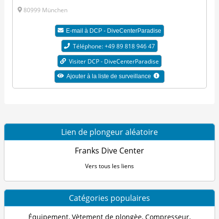
80999 München
E-mail à DCP - DiveCenterParadise
Téléphone: +49 89 818 946 47
Visiter DCP - DiveCenterParadise
Ajouter à la liste de surveillance
Lien de plongeur aléatoire
Franks Dive Center
Vers tous les liens
Catégories populaires
Équipement
,
Vètement de plongèe
,
Compresseur
,