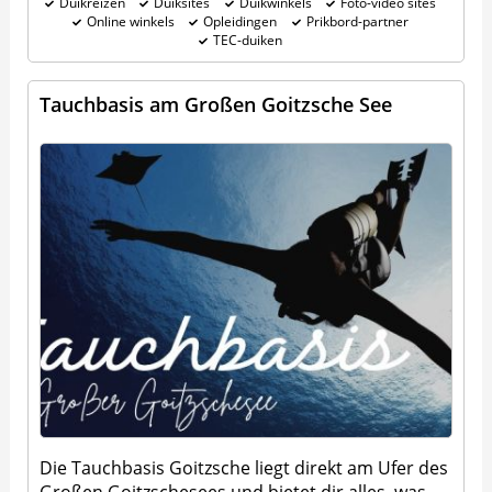
Duikreizen
Duiksites
Duikwinkels
Foto-video sites
Online winkels
Opleidingen
Prikbord-partner
TEC-duiken
Tauchbasis am Großen Goitzsche See
Die Tauchbasis Goitzsche liegt direkt am Ufer des
Großen Goitzschesees und bietet dir alles, was