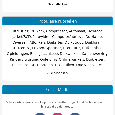
Naar alle links
Populaire rubrieken
Uitrusting
,
Duikpak
,
Compressor
,
Automaat
,
Fles/lood
,
Jacket/BCD
,
Foto/video
,
Computer/horloge
,
Duiklamp
,
Diversen
,
ABC
,
Reis
,
Duiksites
,
Duikbuddy
,
Duikbaan
,
Duikcentra
,
Prikbord-partner
,
Literatuur
,
Duikaanbod
,
Opleidingen
,
Bedrijfsaankoop
,
Duikwinkels
,
Samenwerking
,
Kinderuitrusting
,
Opleiding
,
Online winkels
,
Duikreizen
,
Duikclubs
,
Duikportalen
,
TEC-duiken
,
Foto-video sites
,
Alle rubrieken
Social Media
Advertenties worden ook op andere platforms gedeeld. Volg ons daar en
blijf altijd op de hoogte.