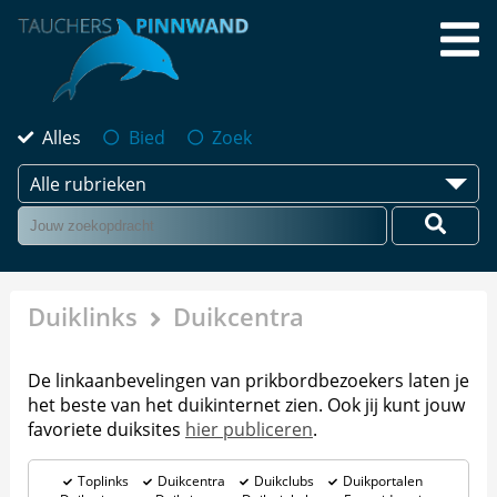
Alles
Bied
Zoek
Alle rubrieken
Duiklinks
Duikcentra
De linkaanbevelingen van prikbordbezoekers laten je
het beste van het duikinternet zien. Ook jij kunt jouw
favoriete duiksites
hier publiceren
.
Toplinks
Duikcentra
Duikclubs
Duikportalen