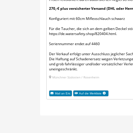
270,-€ plus versicherter Versand (DHL oder Her
Konfiguriert mit 60cm Miflexschlauch schwarz
Für die Taucher, die sich an dem gelben Deckel stör
https://de.watersafety.shop/820404.html.
Seriennummer endet auf 4460
Der Verkauf erfolgt unter Ausschluss jeglicher Sa
Die Haftung auf Schadenersatz wegen Verletzunge
und grob fahrlässiger und/oder vorsätzlicher Verle
uneingeschränkt.
Münchner Südosten / Rosenheim
Mail an Eric
Auf die Merkliste