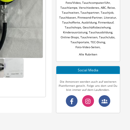
Foto/Video
,
Tauchcomputer/Uhr
,
Tauchlampe
,
Verschiedenes
,
ABC
,
Reise
,
Tauchseiten
,
Tauchpartner
,
Tauchjob
,
Tauchbasen
,
Pinnwand-Partner
,
Literatur
,
Tauchofferte
,
Ausbildung
,
Firmenkauf
,
Tauchshops
,
Geschäftsbeziehung
,
Kinderausrüstung
,
Tauchausbildung
,
Online-Shops
,
Tauchreisen
,
Tauchclubs
,
Tauchportale
,
TEC-Diving
,
Foto-Video-Seiten
,
Alle Rubriken
Social Media
Die Annoncen werden auch auf weiteren
Plattformen geteilt. Folge uns dort und Du
bist immer auf dem Laufenden.