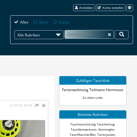
Anmelden
Konto erstellen
Alles
Biete
Suche
Alle Rubriken
Zufälliger Tauchlink
Ferienwohnung Teilmann Hemmoor
Zu allen Links
12.07.26, 08:33
Beliebte Rubriken
Tauchausrüstung
,
Tauchanzug
,
Tauchkompressor
,
Atemregler
,
Tauchflasche/Blei
,
Tarierjacket
,